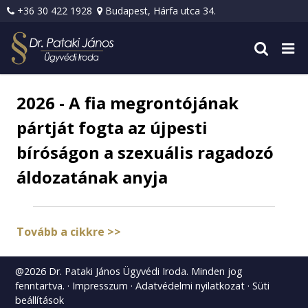
+36 30 422 1928
Budapest, Hárfa utca 34.
2026 - A fia megrontójának
pártját fogta az újpesti
bíróságon a szexuális ragadozó
áldozatának anyja
Tovább a cikkre >>
@2026 Dr. Pataki János Ügyvédi Iroda. Minden jog
fenntartva.
Impresszum
Adatvédelmi nyilatkozat
Süti
beállítások