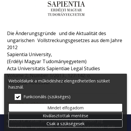
Die Änderungsgründe und die Aktualität des
ungarischen Vollstreckungsgesetzes aus dem Jahre
2012
Sapientia University,
(Erdélyi Magyar Tudományegyetem)
Acta Universitatis Sapientiae Legal Studies
Volume 2, Number 1/2013., 127-142. o.
Weboldalunk a működéshez elengedhetetlen sütiket
Románia, Kolozsvár
használ.
Funkcionális (szükséges)
Tovább a cikkre >>
Mindet elfogadom
Kiválasztottak mentése
@2026 Dr. Pataki János Ügyvédi Iroda. Minden jog
Csak a szükségesek
fenntartva.
Impresszum
Adatvédelmi nyilatkozat
Süti